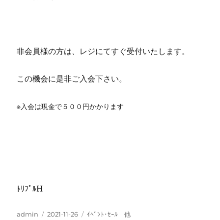
非会員様の方は、レジにてすぐ受付いたします。
この機会に是非ご入会下さい。
※入会は現金で５００円かかります
ﾄﾘﾌﾟﾙH
投
投
カ
admin
2021-11-26
ｲﾍﾞﾝﾄ･ｾｰﾙ 他