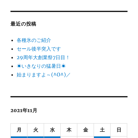
最近の投稿
各種氷のご紹介
セール後半突入です
29周年大創業祭7日目！
☀いきなりの猛暑日☀
始まりますよ～(^O^)／
2021年11月
月
火
水
木
金
土
日