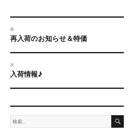
稿
稿
テ
者
日:
ゴ
リ
ー
投
前
稿
再入荷のお知らせ＆特価
前
の
ナ
投
ビ
稿:
次
ゲ
入荷情報♪
次
の
ー
投
シ
稿:
ョ
検
検
索
ン
索: