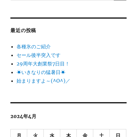
索:
最近の投稿
各種氷のご紹介
セール後半突入です
29周年大創業祭7日目！
☀いきなりの猛暑日☀
始まりますよ～(^O^)／
2024年4月
月
火
水
木
金
土
日