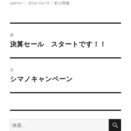
投
投
カ
admin
2024-04-13
釣り関連
稿
稿
テ
者
日:
ゴ
リ
ー
投
前
稿
決算セール スタートです！！
前
の
ナ
投
ビ
稿:
次
ゲ
シマノキャンペーン
次
の
ー
投
シ
稿:
ョ
検
検
索
ン