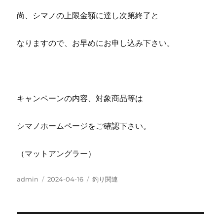
尚、シマノの上限金額に達し次第終了と
なりますので、お早めにお申し込み下さい。
キャンペーンの内容、対象商品等は
シマノホームページをご確認下さい。
（マットアングラー）
投
投
カ
admin
2024-04-16
釣り関連
稿
稿
テ
者
日:
ゴ
リ
ー