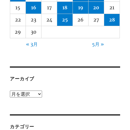
15
16
17
18
19
20
21
22
23
24
25
26
27
28
29
30
« 3月
5月 »
アーカイブ
ア
ー
カ
イ
ブ
カテゴリー