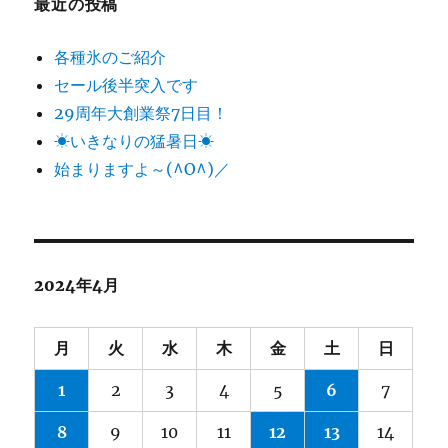
最近の投稿
各種氷のご紹介
セール後半突入です
29周年大創業祭7日目！
☀いきなりの猛暑日☀
始まりますよ～(^O^)／
2024年4月
月
火
水
木
金
土
日
1
2
3
4
5
6
7
8
9
10
11
12
13
14