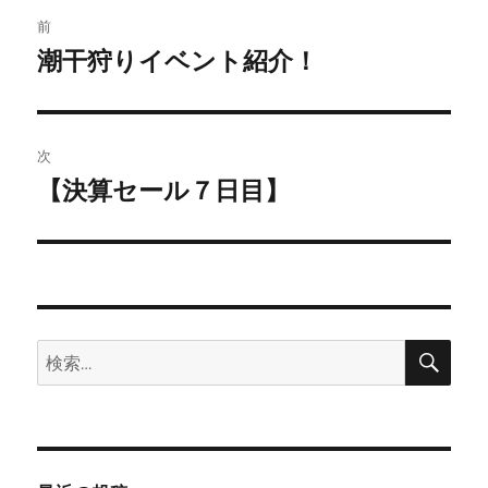
投
前
稿
潮干狩りイベント紹介！
前
の
ナ
投
ビ
稿:
次
ゲ
【決算セール７日目】
次
の
ー
投
シ
稿:
ョ
検
検
索
ン
索: