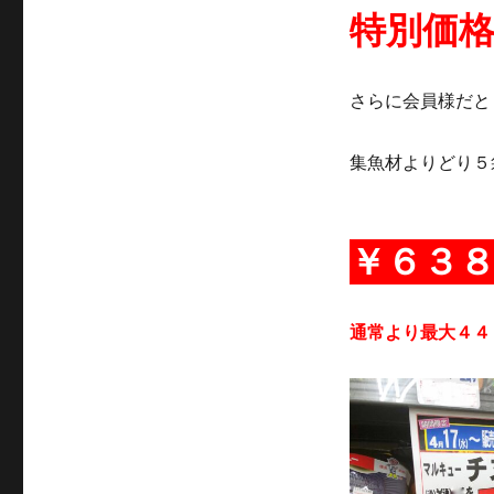
特別価
さらに会員様だと
集魚材よりどり５
￥６３
通常より最大４４