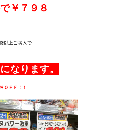
格で￥７９８
袋以上ご購入で
８になります。
％ＯＦＦ！！