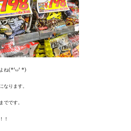
(*‘ω‘ *)
になります。
までです。
！！