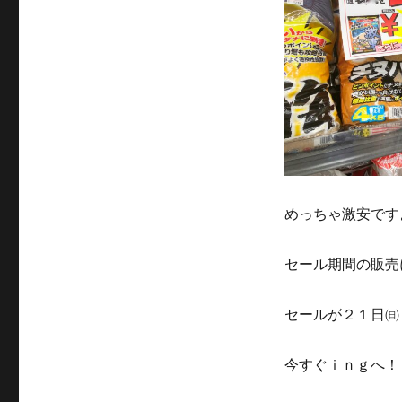
めっちゃ激安ですよね
セール期間の販売
セールが２１日㈰
今すぐｉｎｇへ！