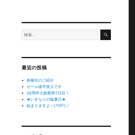
検
検
索
索:
最近の投稿
各種氷のご紹介
セール後半突入です
29周年大創業祭7日目！
☀いきなりの猛暑日☀
始まりますよ～(^O^)／