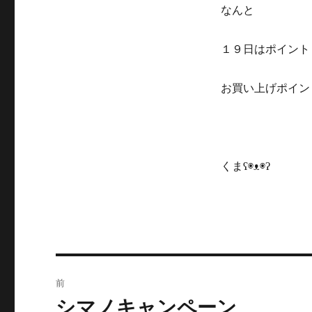
なんと
１９日はポイント
お買い上げポイン
くまʕ◉ᴥ◉ʔ
投
前
稿
シマノキャンペーン
前