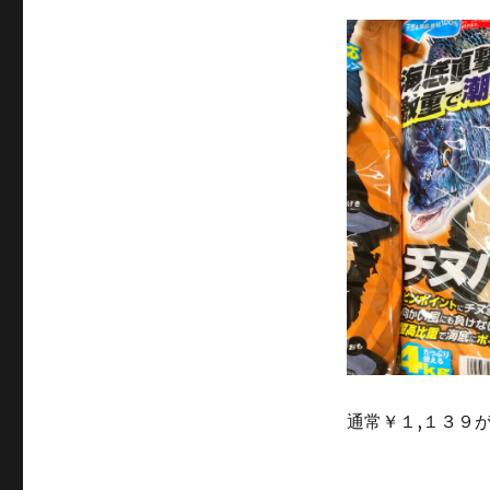
通常￥１,１３９