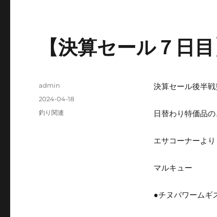
【決算セール７日目
投
admin
決算セール後半戦
稿
投
2024-04-18
者
稿
カ
釣り関連
日替わり特価品の
日:
テ
ゴ
エサコーナーより
リ
ー
マルキュー
●チヌパワームギ