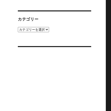
カ
イ
ブ
カテゴリー
カ
テ
ゴ
リ
ー