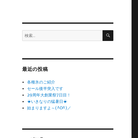
検
検
索
索:
最近の投稿
各種氷のご紹介
セール後半突入です
29周年大創業祭7日目！
☀いきなりの猛暑日☀
始まりますよ～(^O^)／