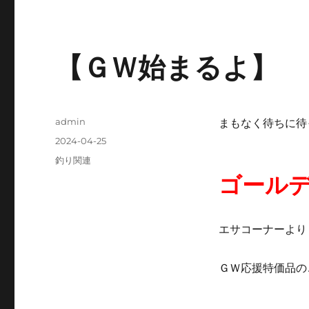
【ＧＷ始まるよ】
投
admin
まもなく待ちに待
稿
投
2024-04-25
者
稿
カ
釣り関連
日:
テ
ゴール
ゴ
リ
ー
エサコーナーより
ＧＷ応援特価品の