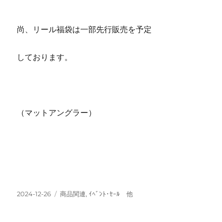
尚、リール福袋は一部先行販売を予定
しております。
（マットアングラー）
投
カ
2024-12-26
商品関連
,
ｲﾍﾞﾝﾄ･ｾｰﾙ 他
稿
テ
日:
ゴ