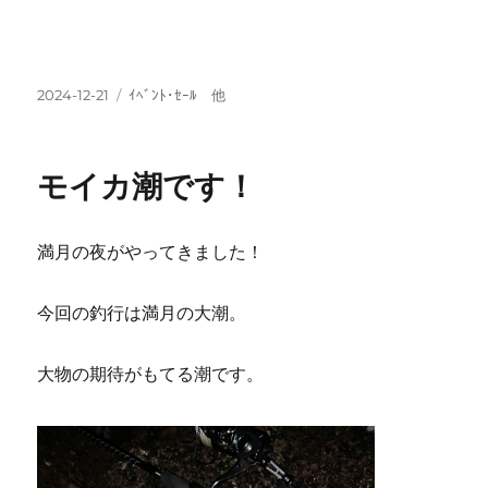
投
カ
2024-12-21
ｲﾍﾞﾝﾄ･ｾｰﾙ 他
稿
テ
日:
ゴ
リ
モイカ潮です！
ー
満月の夜がやってきました！
今回の釣行は満月の大潮。
大物の期待がもてる潮です。