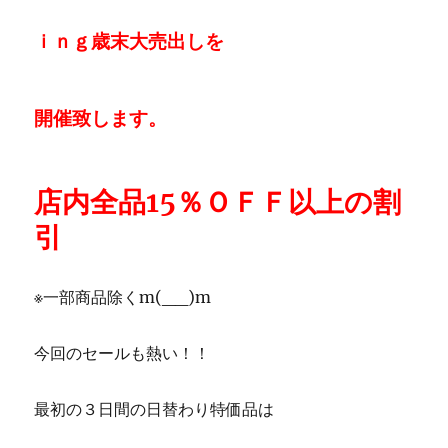
ｉｎｇ歳末大売出しを
開催致します。
店内全品15％ＯＦＦ以上の割
引
※一部商品除くm(__)m
今回のセールも熱い！！
最初の３日間の日替わり特価品は