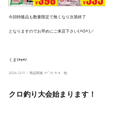
今回特価品も数量限定で無くなり次第終了
となりますのでお早めにご来店下さい(^O^)／
くまʕ◉ᴥ◉ʔ
投
カ
2024-12-11
商品関連
,
ｲﾍﾞﾝﾄ･ｾｰﾙ 他
稿
テ
日:
ゴ
リ
クロ釣り大会始まります！
ー