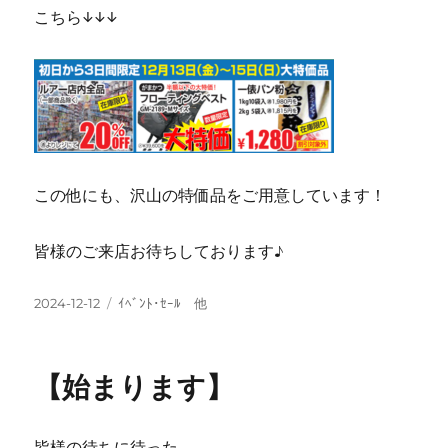
こちら↓↓↓
この他にも、沢山の特価品をご用意しています！
皆様のご来店お待ちしております♪
投
カ
2024-12-12
ｲﾍﾞﾝﾄ･ｾｰﾙ 他
稿
テ
日:
ゴ
リ
【始まります】
ー
皆様の待ちに待った