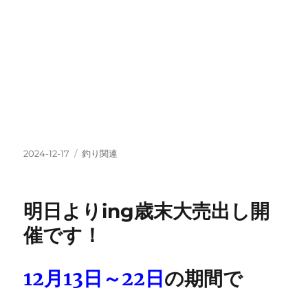
投
カ
2024-12-17
釣り関連
稿
テ
日:
ゴ
リ
明日よりing歳末大売出し開
ー
催です！
12月13日～22日
の期間で