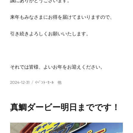
誠にありがとうございます。
来年もみなさまにお得を届けてまいりますので、
引き続きよろしくお願いいたします。
それでは皆様、よいお年をお迎えください。
投
カ
2024-12-31
ｲﾍﾞﾝﾄ･ｾｰﾙ 他
稿
テ
日:
ゴ
リ
真鯛ダービー明日までです！
ー