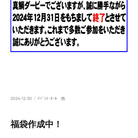
投
カ
2024-12-30
ｲﾍﾞﾝﾄ･ｾｰﾙ 他
稿
テ
日:
ゴ
リ
福袋作成中！
ー