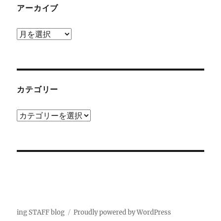
アーカイブ
ア
ー
カ
イ
ブ
カテゴリー
カ
テ
ゴ
リ
ー
ing STAFF blog
Proudly powered by WordPress