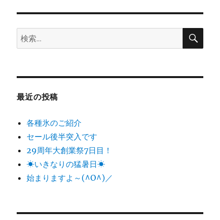
シ
稿:
ョ
検
検
索
ン
索:
最近の投稿
各種氷のご紹介
セール後半突入です
29周年大創業祭7日目！
☀いきなりの猛暑日☀
始まりますよ～(^O^)／