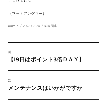
（マットアングラー）
投
投
カ
admin
2025-05-20
釣り関連
稿
稿
テ
者
日:
ゴ
リ
ー
投
前
稿
【19日はポイント3倍ＤＡＹ】
前
の
ナ
投
ビ
稿:
次
ゲ
メンテナンスはいかがですか
次
の
ー
投