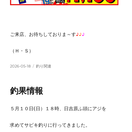
ご来店、お待ちしておりま～す
♪
♪
♪
（Ｈ・Ｓ）
投
カ
2026-05-18
釣り関連
稿
テ
日:
ゴ
リ
釣果情報
ー
５月１０日(日）１８時、日吉原ふ頭にアジを
求めてサビキ釣りに行ってきました。