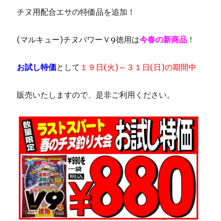
チヌ用配合エサの特価品を追加！
(マルキュー)チヌパワーＶ9徳用は
今春の新商品
！
お試し特価
として
１９日(火)～３１日(日)の期間中
販売いたしますので、是非ご利用ください。