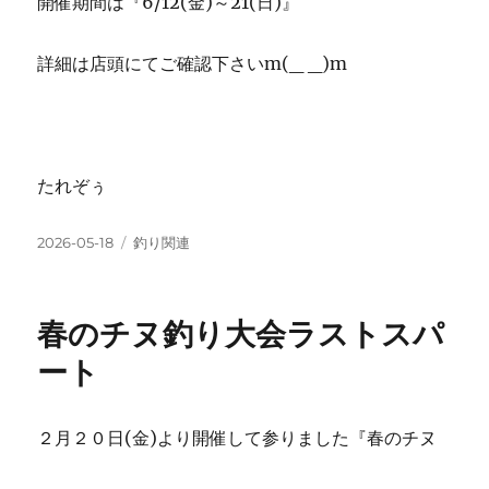
開催期間は『6/12(金)～21(日)』
詳細は店頭にてご確認下さいm(_ _)m
たれぞぅ
投
カ
2026-05-18
釣り関連
稿
テ
日:
ゴ
リ
春のチヌ釣り大会ラストスパ
ー
ート
２月２０日(金)より開催して参りました『春のチヌ