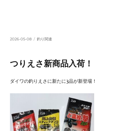
投
カ
2026-05-08
釣り関連
稿
テ
日:
ゴ
リ
つりえさ新商品入荷！
ー
ダイワの釣りえさに新たに3品が新登場！