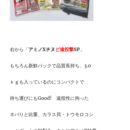
右から「
アミノXチヌ
ど遠投撃
SP
」
もちろん新鮮パックで品質長持ち、3.0
ｋｇも入っているのにコンパクトで
持ち運びにもGood! 遠投性に拘った
ネバりと比重、カラス貝・トウモロコシ