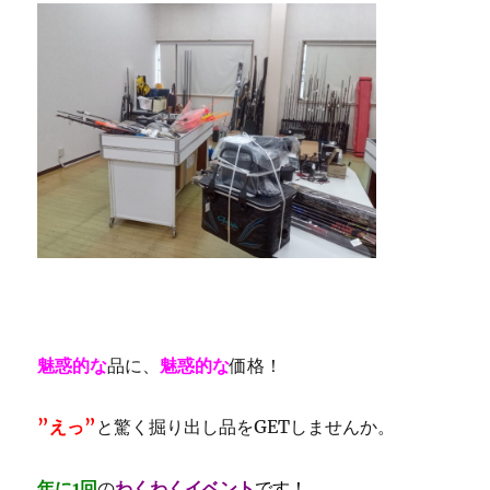
魅惑的な
品に、
魅惑的な
価格！
”えっ”
と驚く掘り出し品をGETしませんか。
年に1回
の
わくわくイベント
です！