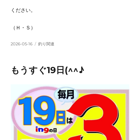
ください。
（Ｈ・Ｓ）
投
カ
2026-05-16
釣り関連
稿
テ
日:
ゴ
リ
もうすぐ19日(^^♪
ー