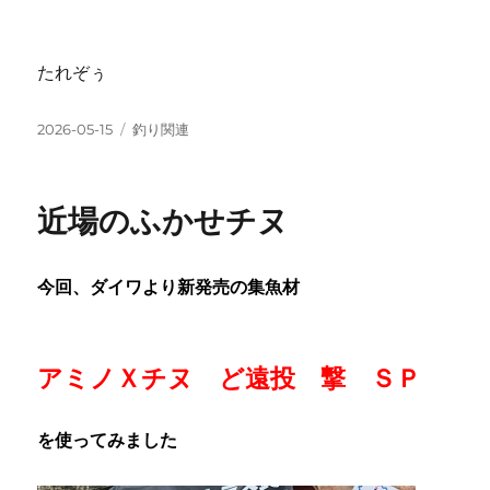
たれぞぅ
投
カ
2026-05-15
釣り関連
稿
テ
日:
ゴ
リ
近場のふかせチヌ
ー
今回、ダイワより新発売の集魚材
アミノＸチヌ ど遠投 撃 ＳＰ
を使ってみました