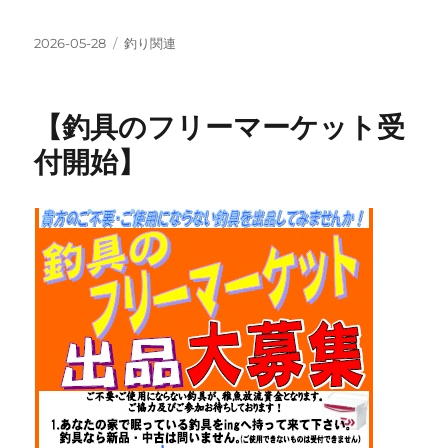
投
カ
2026-05-28
釣り関連
稿
テ
日:
ゴ
リ
【釣具のフリーマーケット受
ー
付開始】