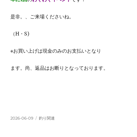
是非。、ご来場くださいね。
（H・S)
※お買い上げは現金のみのお支払いとなり
ます。尚、返品はお断りとなっております。
投
カ
2026-06-09
釣り関連
稿
テ
日:
ゴ
リ