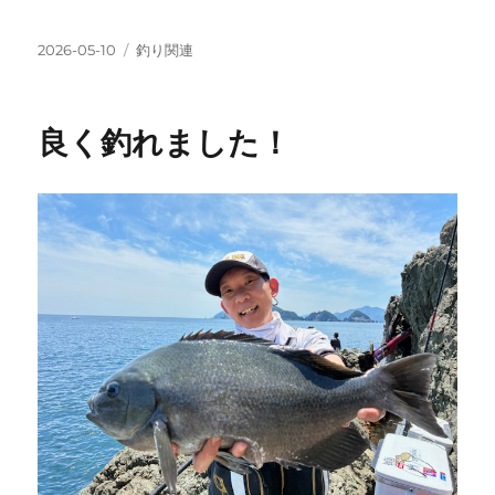
投
カ
2026-05-10
釣り関連
稿
テ
日:
ゴ
リ
良く釣れました！
ー