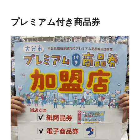
稿
テ
日:
ゴ
リ
プレミアム付き商品券
ー