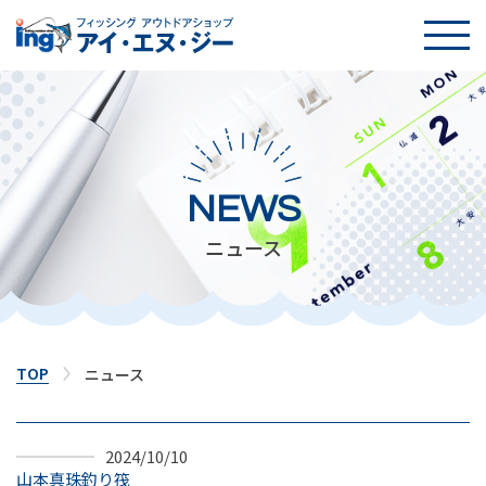
TOP
SNS
NEWS
NEWS
ニュース
イベント
店舗案内
TOP
ニュース
釣り入門
2024/10/10
遊漁船紹介
山本真珠釣り筏