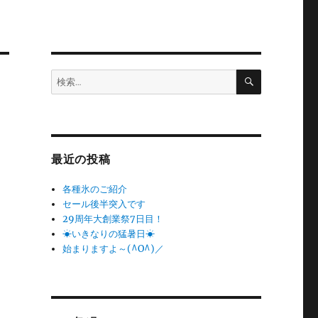
検
検
索
索:
最近の投稿
各種氷のご紹介
セール後半突入です
29周年大創業祭7日目！
☀いきなりの猛暑日☀
始まりますよ～(^O^)／