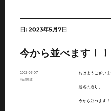
日:
2023年5月7日
今から並べます！！
投
2023-05-07
おはようございま
稿
カ
商品関連
日:
テ
題名の通り、
ゴ
リ
ー
今から並べます！