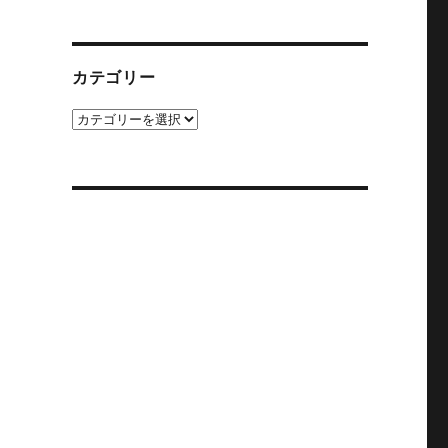
カ
イ
ブ
カテゴリー
カ
テ
ゴ
リ
ー