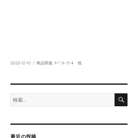
投
カ
2023-12-10
商品関連
,
ｲﾍﾞﾝﾄ･ｾｰﾙ 他
稿
テ
日:
ゴ
リ
ー
検
検
索
索:
最近の投稿