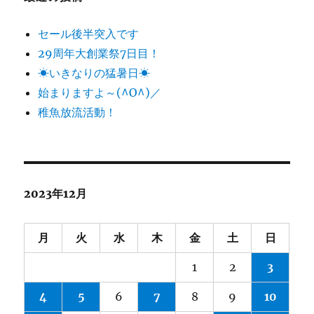
セール後半突入です
29周年大創業祭7日目！
☀いきなりの猛暑日☀
始まりますよ～(^O^)／
稚魚放流活動！
2023年12月
月
火
水
木
金
土
日
1
2
3
4
5
6
7
8
9
10