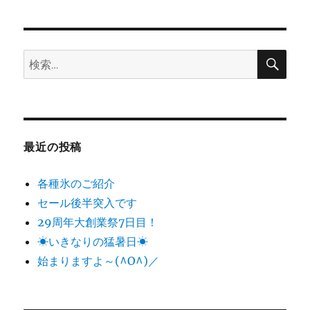
日:
ゴ
リ
ー
検
検
索
索:
最近の投稿
各種氷のご紹介
セール後半突入です
29周年大創業祭7日目！
☀いきなりの猛暑日☀
始まりますよ～(^O^)／