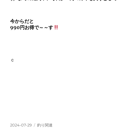
今からだと
990円お得で～～す
ｃ
投
カ
2024-07-29
釣り関連
稿
テ