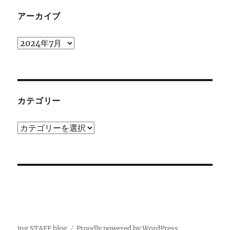
アーカイブ
ア
ー
カ
イ
ブ
カテゴリー
カ
テ
ゴ
リ
ー
ing STAFF blog
Proudly powered by WordPress