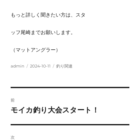
もっと詳しく聞きたい方は、スタ
ッフ尾崎までお願いします。
（マットアングラー）
投
投
カ
admin
2024-10-11
釣り関連
稿
稿
テ
者
日:
ゴ
リ
ー
投
前
稿
モイカ釣り大会スタート！
前
の
ナ
投
ビ
稿:
次