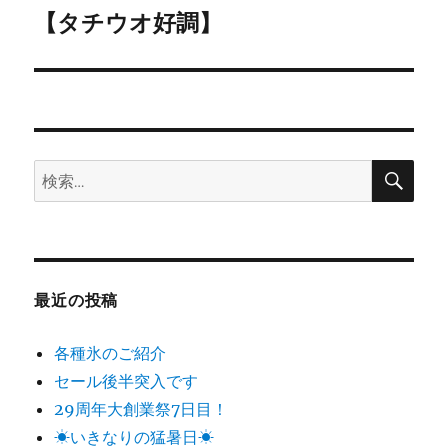
ゲ
【タチウオ好調】
次
の
ー
投
シ
稿:
ョ
検
検
索
ン
索:
最近の投稿
各種氷のご紹介
セール後半突入です
29周年大創業祭7日目！
☀いきなりの猛暑日☀