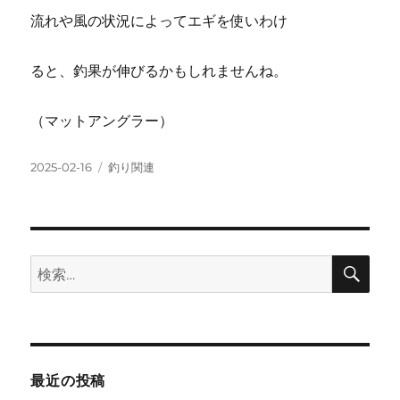
流れや風の状況によってエギを使いわけ
ると、釣果が伸びるかもしれませんね。
（マットアングラー）
投
カ
2025-02-16
釣り関連
稿
テ
日:
ゴ
リ
ー
検
検
索
索:
最近の投稿