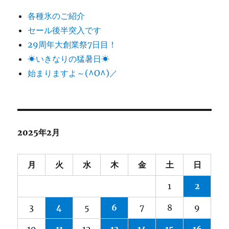
各種氷のご紹介
セール後半突入です
29周年大創業祭7日目！
☀いきなりの猛暑日☀
始まりますよ～(^O^)／
2025年2月
月
火
水
木
金
土
日
1
2
3
4
5
6
7
8
9
10
11
12
13
14
15
16