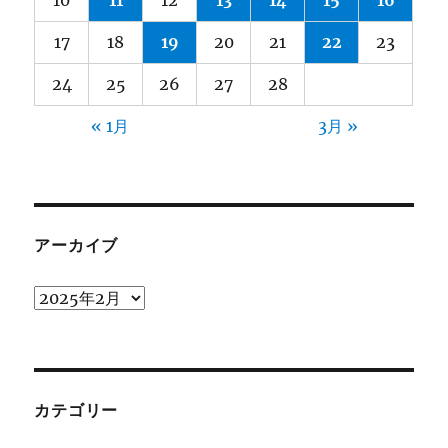
17
18
19
20
21
22
23
24
25
26
27
28
« 1月
3月 »
アーカイブ
ア
ー
カ
イ
ブ
カテゴリー