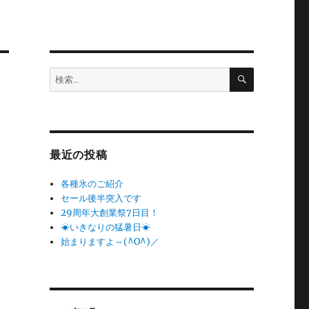
検
検
索
索:
最近の投稿
各種氷のご紹介
セール後半突入です
29周年大創業祭7日目！
☀いきなりの猛暑日☀
始まりますよ～(^O^)／