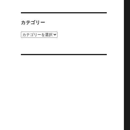
カ
イ
ブ
カテゴリー
カ
テ
ゴ
リ
ー