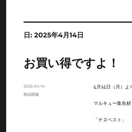
日:
2025年4月14日
お買い得ですよ！
投
2025-04-14
4月14日（月）よ
稿
カ
商品関連
日:
テ
マルキュー集魚材
ゴ
リ
ー
「チヌベスト」