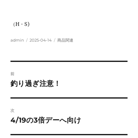
（H・S)
投
投
カ
admin
2025-04-14
商品関連
稿
稿
テ
者
日:
ゴ
リ
ー
投
前
稿
釣り過ぎ注意！
前
の
ナ
投
ビ
稿:
次
ゲ
4/19の3倍デーへ向け
次
の
ー
投