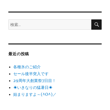
シ
稿:
ョ
検
検
索
ン
索:
最近の投稿
各種氷のご紹介
セール後半突入です
29周年大創業祭7日目！
☀いきなりの猛暑日☀
始まりますよ～(^O^)／