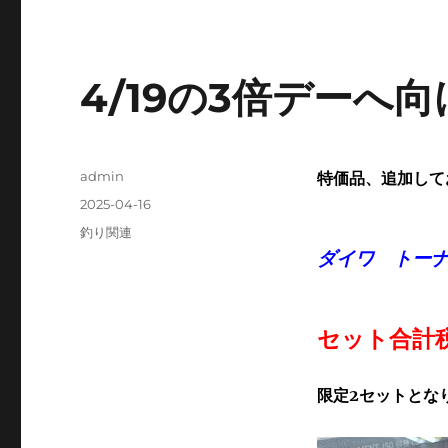
4/19の3倍デーへ向
投
admin
特価品、追加して
稿
投
2025-04-16
者
稿
カ
釣り関連
日:
テ
ダイワ トーナ
ゴ
リ
ー
セット合計税
限定2セットとなり