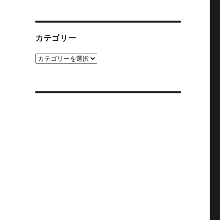
カ
イ
ブ
カテゴリー
カ
テ
ゴ
リ
ー