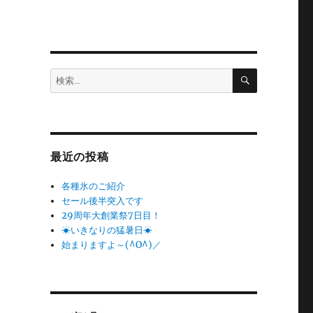
検
検
索
索:
最近の投稿
各種氷のご紹介
セール後半突入です
29周年大創業祭7日目！
☀いきなりの猛暑日☀
始まりますよ～(^O^)／