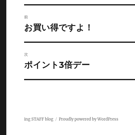
投
前
稿
お買い得ですよ！
前
の
ナ
投
ビ
稿:
次
ゲ
ポイント3倍デー
次
の
ー
投
シ
稿:
ョ
ン
ing STAFF blog
Proudly powered by WordPress