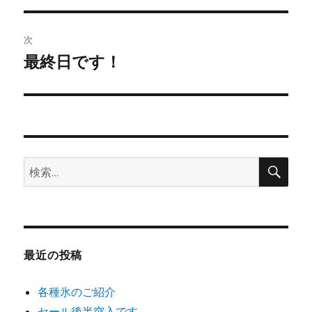
ナ
投
ビ
稿:
次
ゲ
最終日です！
次
の
ー
投
シ
稿:
ョ
検
検
索
ン
索:
最近の投稿
各種氷のご紹介
セール後半突入です