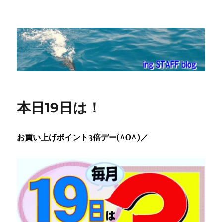
ing STAFF blog
本日19日は！
お買い上げポイント
3倍デー(^O^)／