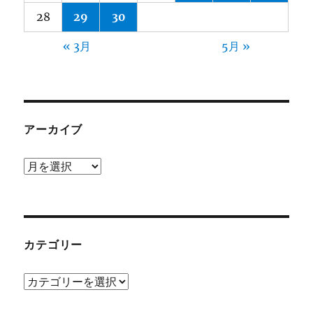
28
29
30
« 3月
5月 »
アーカイブ
ア
ー
カ
イ
ブ
カテゴリー
カ
テ