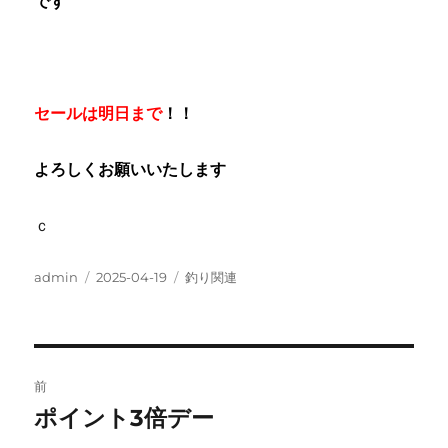
です
セールは明日まで
！！
よろしくお願いいたします
ｃ
投
投
カ
admin
2025-04-19
釣り関連
稿
稿
テ
者
日:
ゴ
リ
ー
投
前
稿
ポイント3倍デー
前
の