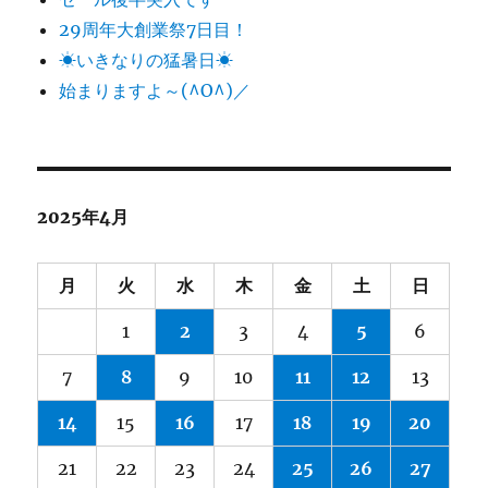
29周年大創業祭7日目！
☀いきなりの猛暑日☀
始まりますよ～(^O^)／
2025年4月
月
火
水
木
金
土
日
1
2
3
4
5
6
7
8
9
10
11
12
13
14
15
16
17
18
19
20
21
22
23
24
25
26
27