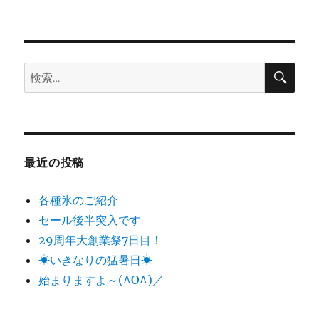
投
シ
稿:
ョ
検
検
索
ン
索:
最近の投稿
各種氷のご紹介
セール後半突入です
29周年大創業祭7日目！
☀いきなりの猛暑日☀
始まりますよ～(^O^)／