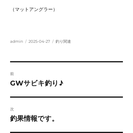
（マットアングラー）
投
投
カ
admin
2025-04-27
釣り関連
稿
稿
テ
者
日:
ゴ
リ
ー
投
前
稿
GWサビキ釣り♪
前
の
ナ
投
ビ
稿:
次
ゲ
釣果情報です。
次
の
ー