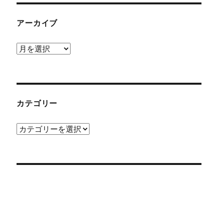
アーカイブ
ア
ー
カ
イ
ブ
カテゴリー
カ
テ
ゴ
リ
ー