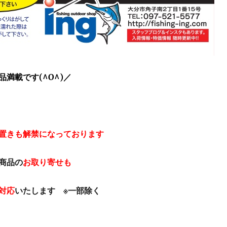
品満載です
(^O^)／
置きも解禁になっております
商品の
お取り寄せも
対応
いたします ※一部除く