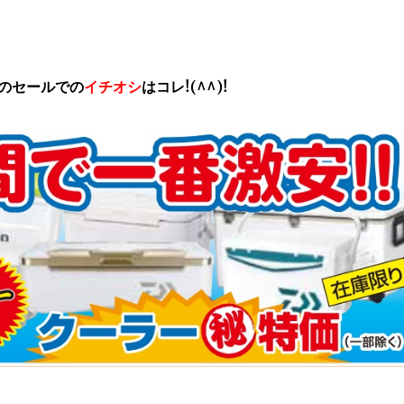
のセールでの
イチオシ
はコレ!(^^)!