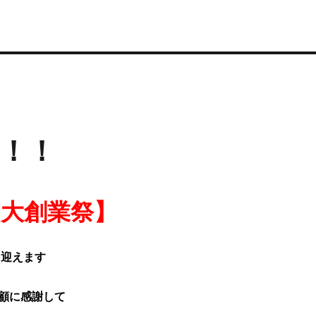
！！
ｇ大創業祭】
を迎えます
顧に感謝して