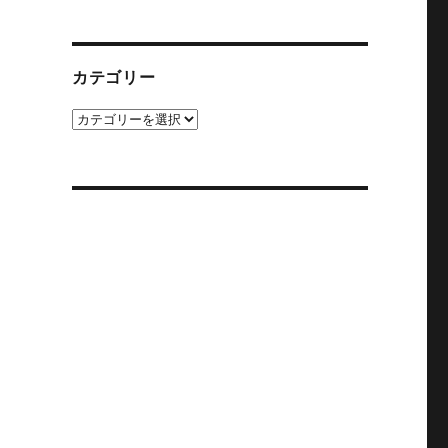
カ
イ
ブ
カテゴリー
カ
テ
ゴ
リ
ー