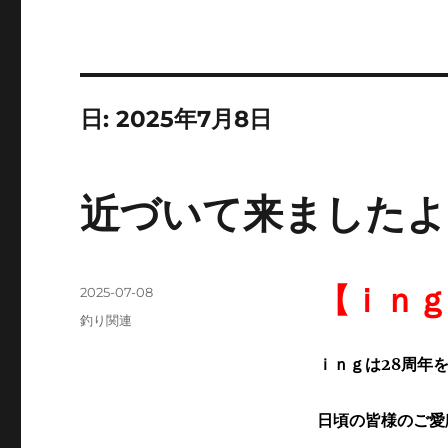
日:
2025年7月8日
近づいて来ましたよ
【ｉｎ
投
2025-07-08
稿
カ
釣り関連
日:
テ
ゴ
ｉｎｇは28周年
リ
ー
日頃の皆様のご愛