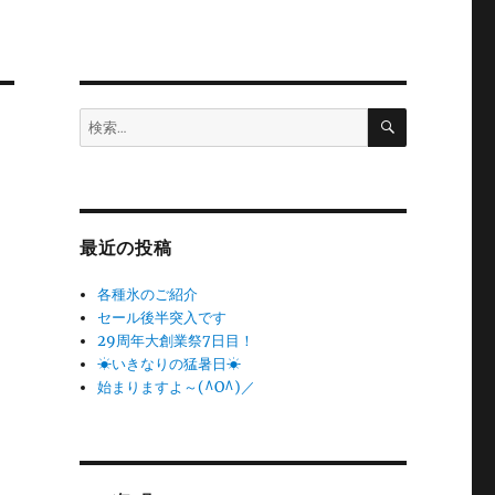
検
検
索
索:
最近の投稿
各種氷のご紹介
セール後半突入です
29周年大創業祭7日目！
☀いきなりの猛暑日☀
始まりますよ～(^O^)／