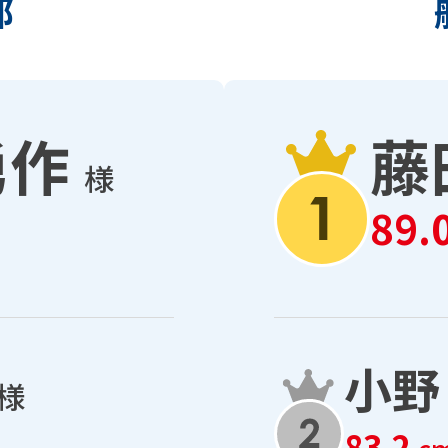
部
勇作
藤
様
89.
小野
様
83.2