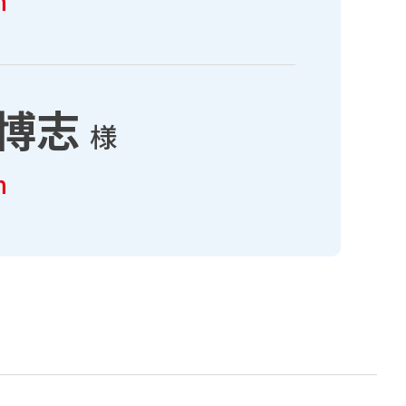
m
博志
様
m