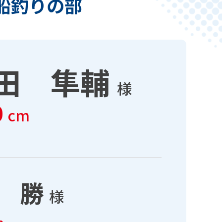
船釣りの部
田 隼輔
様
0
cm
 勝
様