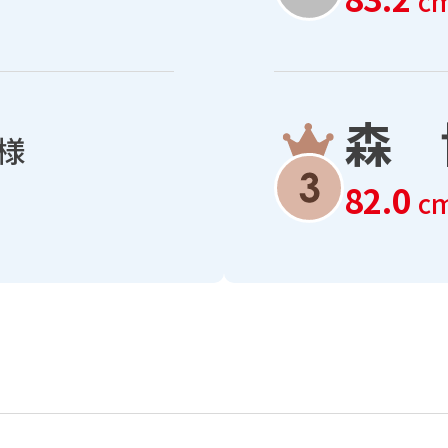
c
森 
様
82.0
c