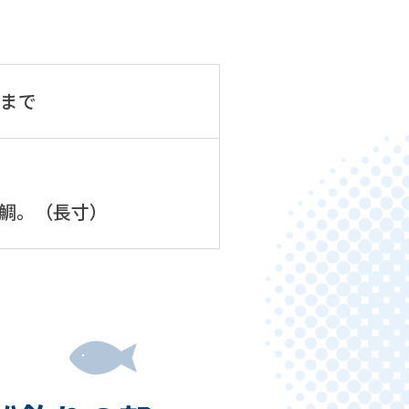
日まで
鯛。（長寸）