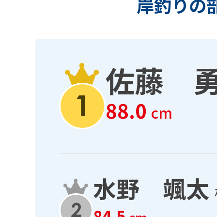
岸釣りの
佐藤 
88.0
cm
水野 颯太
84.5