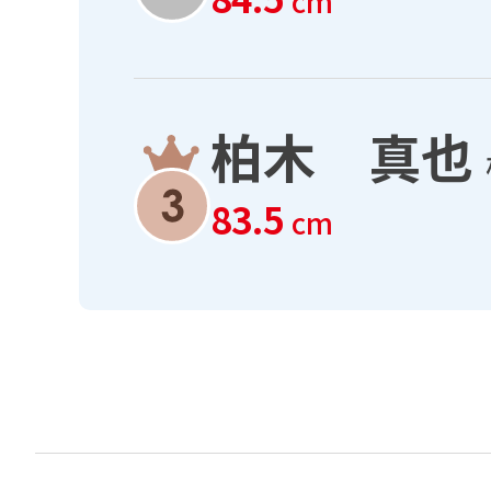
cm
柏木 真也
83.5
cm