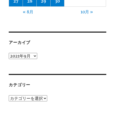
27
28
29
30
« 8月
10月 »
アーカイブ
ア
ー
カ
イ
ブ
カテゴリー
カ
テ
ゴ