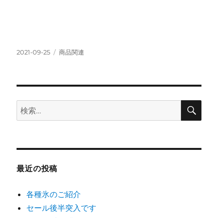
投
カ
2021-09-25
商品関連
稿
テ
日:
ゴ
リ
ー
検
検
索
索:
最近の投稿
各種氷のご紹介
セール後半突入です