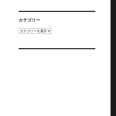
カ
イ
ブ
カテゴリー
カ
テ
ゴ
リ
ー