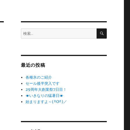
検
検
索
索:
最近の投稿
各種氷のご紹介
セール後半突入です
29周年大創業祭7日目！
☀いきなりの猛暑日☀
始まりますよ～(^O^)／