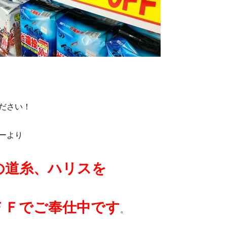
ださい！
ーより
の道糸、ハリスを
ＦＦでご奉仕中です
。