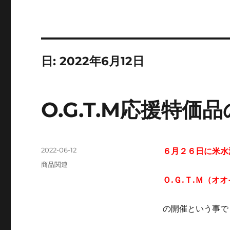
日:
2022年6月12日
O.G.T.M応援特価
投
2022-06-12
６月２６日に米水
稿
カ
商品関連
日:
テ
Ｏ.Ｇ.Ｔ.Ｍ（オ
ゴ
リ
ー
の開催という事で