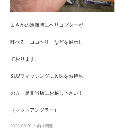
まさかの遭難時にヘリコプターが
呼べる「ココヘリ」などを展示し
ております。
SUPフィッシングに興味をお持ち
の方、是非当店にお越し下さい！
（マットアングラー）
投
カ
2025-03-01
釣り関連
稿
テ