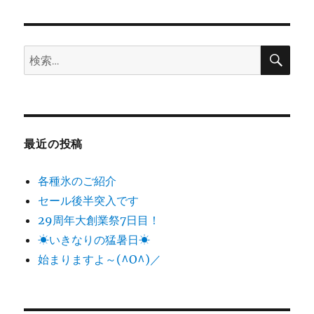
日:
ゴ
リ
ー
検
検
索
索:
最近の投稿
各種氷のご紹介
セール後半突入です
29周年大創業祭7日目！
☀いきなりの猛暑日☀
始まりますよ～(^O^)／