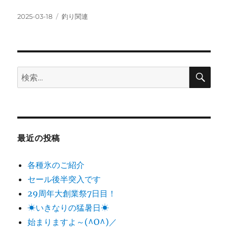
投
カ
2025-03-18
釣り関連
稿
テ
日:
ゴ
リ
ー
検
検
索
索:
最近の投稿
各種氷のご紹介
セール後半突入です
29周年大創業祭7日目！
☀いきなりの猛暑日☀
始まりますよ～(^O^)／