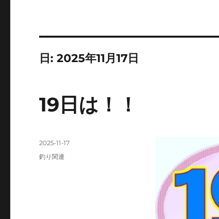
日:
2025年11月17日
19日は！！
投
2025-11-17
稿
カ
釣り関連
日:
テ
ゴ
リ
ー