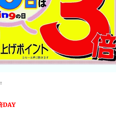
！
倍
DAY