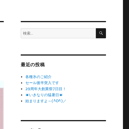
検
検
索
索:
最近の投稿
各種氷のご紹介
セール後半突入です
29周年大創業祭7日目！
☀いきなりの猛暑日☀
始まりますよ～(^O^)／