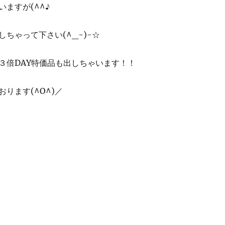
ますが(^^♪
ちゃって下さい(^_-)-☆
３倍DAY特価品も出しちゃいます！！
ります(^O^)／