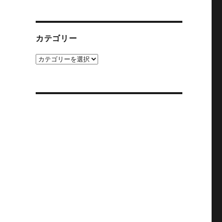
カ
イ
ブ
カテゴリー
カ
テ
ゴ
リ
ー