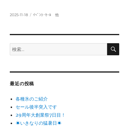
投
カ
2025-11-18
ｲﾍﾞﾝﾄ･ｾｰﾙ 他
稿
テ
日:
ゴ
リ
ー
検
検
索
索:
最近の投稿
各種氷のご紹介
セール後半突入です
29周年大創業祭7日目！
☀いきなりの猛暑日☀