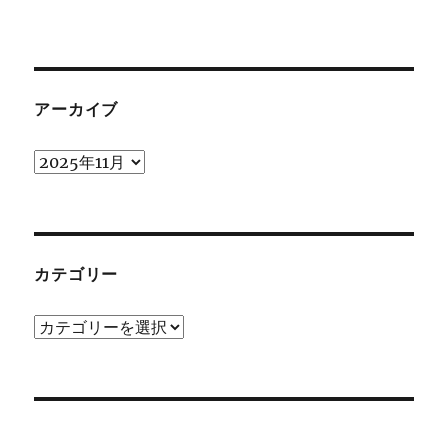
アーカイブ
ア
ー
カ
イ
ブ
カテゴリー
カ
テ
ゴ
リ
ー