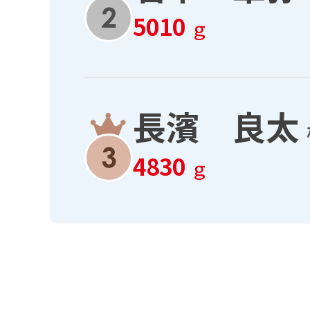
5010
ｇ
長濱 良太
4830
ｇ