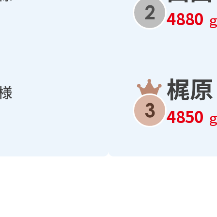
4880
梶原
様
4850