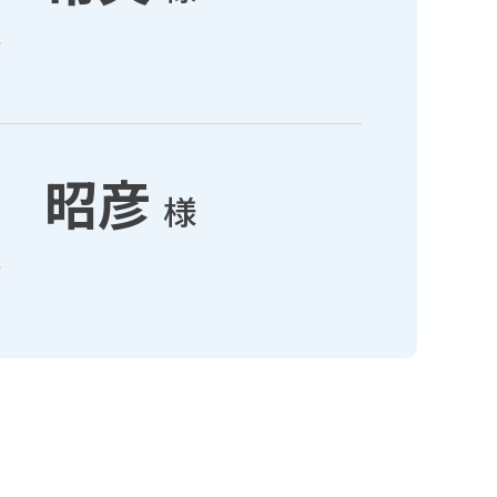
ｇ
 昭彦
様
ｇ