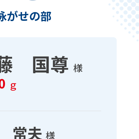
泳がせの部
藤 国尊
様
40
ｇ
 常夫
様