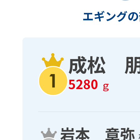
エギングの
成松 
5280
ｇ
岩本 章弥