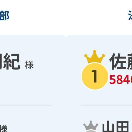
部
朋紀
佐
様
58
山田
様