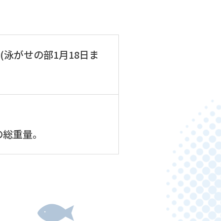
2日(泳がせの部1月18日ま
の総重量。