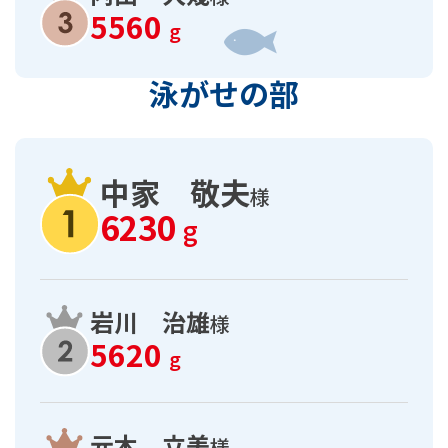
5560
g
泳がせの部
中家 敬夫
様
6230
g
岩川 治雄
様
5620
g
元木 立美
様