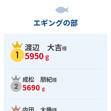
エギングの部
渡辺 大吉
様
5950
g
成松 朋紀
様
5690
g
内田 大幾
様