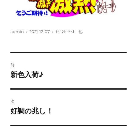
投
投
カ
admin
2021-12-07
ｲﾍﾞﾝﾄ･ｾｰﾙ 他
稿
稿
テ
者
日:
ゴ
リ
ー
投
前
稿
新色入荷♪
前
の
ナ
投
ビ
稿:
次
ゲ
好調の兆し！
次
の
ー
投
シ
稿: