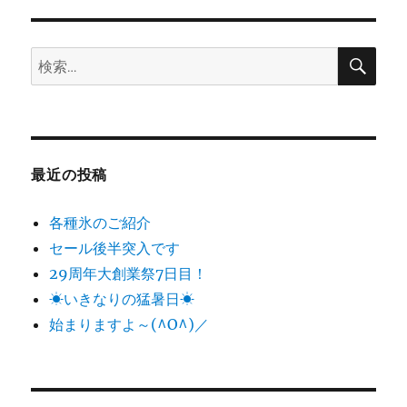
ョ
検
検
索
ン
索:
最近の投稿
各種氷のご紹介
セール後半突入です
29周年大創業祭7日目！
☀いきなりの猛暑日☀
始まりますよ～(^O^)／