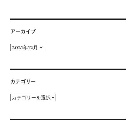
アーカイブ
ア
ー
カ
イ
ブ
カテゴリー
カ
テ
ゴ
リ
ー