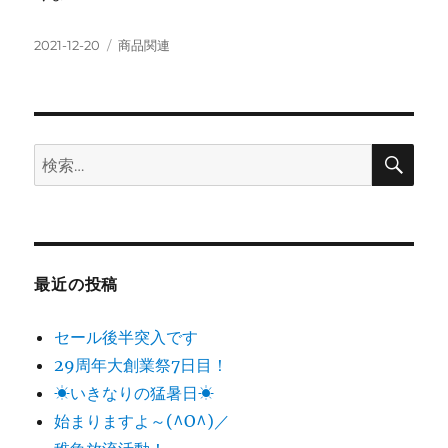
投
カ
2021-12-20
商品関連
稿
テ
日:
ゴ
リ
ー
検
検
索
索:
最近の投稿
セール後半突入です
29周年大創業祭7日目！
☀いきなりの猛暑日☀
始まりますよ～(^O^)／