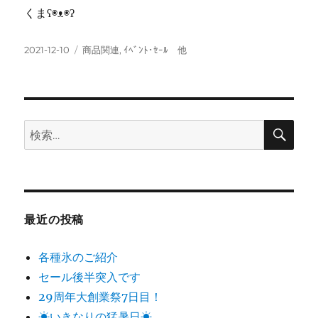
くまʕ◉ᴥ◉ʔ
投
カ
2021-12-10
商品関連
,
ｲﾍﾞﾝﾄ･ｾｰﾙ 他
稿
テ
日:
ゴ
リ
ー
検
検
索
索:
最近の投稿
各種氷のご紹介
セール後半突入です
29周年大創業祭7日目！
☀いきなりの猛暑日☀