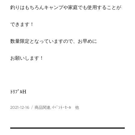
釣りはもちろんキャンプや家庭でも使用することが
できます！
数量限定となっていますので、お早めに
お願いします！
ﾄﾘﾌﾟﾙH
投
カ
2021-12-16
商品関連
,
ｲﾍﾞﾝﾄ･ｾｰﾙ 他
稿
テ
日:
ゴ
リ
ー