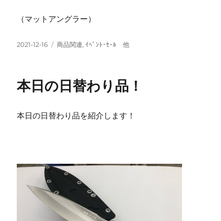
（マットアングラー）
投
カ
2021-12-16
商品関連
,
ｲﾍﾞﾝﾄ･ｾｰﾙ 他
稿
テ
日:
ゴ
リ
本日の日替わり品！
ー
本日の日替わり品を紹介します！