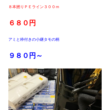
８本撚りＰＥライン３００ｍ
６８０円
アミと枠付きの小継タモの柄
９８０円～