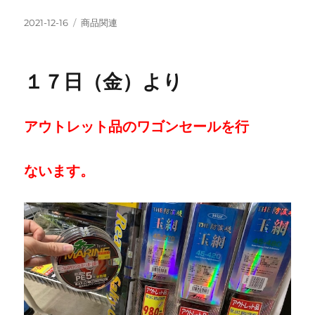
投
カ
2021-12-16
商品関連
稿
テ
日:
ゴ
リ
１７日（金）より
ー
アウトレット品のワゴンセールを行
ない
ます。