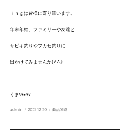
ｉｎｇは皆様に寄り添います。
年末年始、ファミリーや友達と
サビキ釣りやフカセ釣りに
出かけてみませんか(^^♪
くまʕ◉ᴥ◉ʔ
投
投
カ
admin
2021-12-20
商品関連
稿
稿
テ
者
日:
ゴ
リ