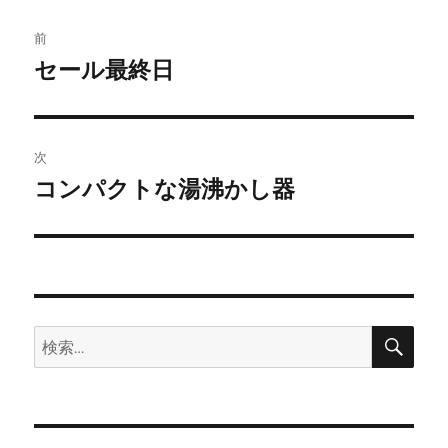
ー
投
前
稿
セール最終日
前
の
ナ
投
ビ
稿:
次
ゲ
コンパクトな湯沸かし器
次
の
ー
投
シ
稿:
ョ
検
検
索
ン
索: