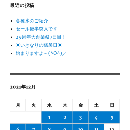
最近の投稿
各種氷のご紹介
セール後半突入です
29周年大創業祭7日目！
☀いきなりの猛暑日☀
始まりますよ～(^O^)／
2021年12月
月
火
水
木
金
土
日
1
2
3
4
5
6
7
8
9
10
11
12