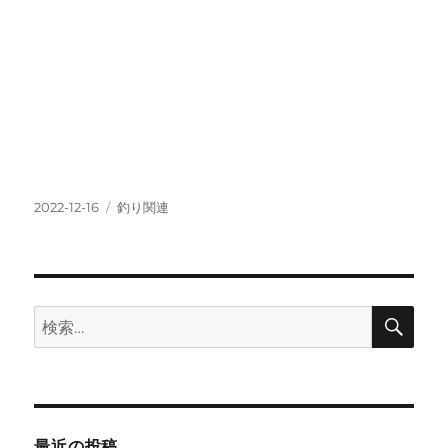
投
カ
2022-12-16
釣り関連
稿
テ
日:
ゴ
リ
ー
検
検
索
索:
最近の投稿