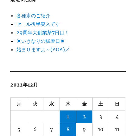
各種氷のご紹介
セール後半突入です
29周年大創業祭7日目！
☀いきなりの猛暑日☀
始まりますよ～(^O^)／
2022年12月
月
火
水
木
金
土
日
1
2
3
4
5
6
7
8
9
10
11