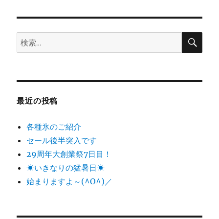
日:
ゴ
リ
ー
検
検
索
索:
最近の投稿
各種氷のご紹介
セール後半突入です
29周年大創業祭7日目！
☀いきなりの猛暑日☀
始まりますよ～(^O^)／