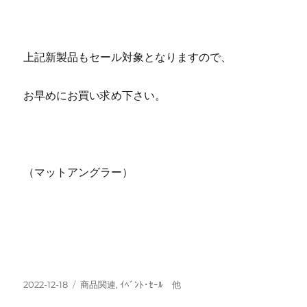
上記新製品もセール対象となりますので、
お早めにお買い求め下さい。
（マットアングラー）
投
カ
2022-12-18
商品関連
,
ｲﾍﾞﾝﾄ･ｾｰﾙ 他
稿
テ