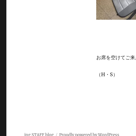
お席を空けてご来
（H・S）
ing STAFF blog
Proudly powered by WordPress