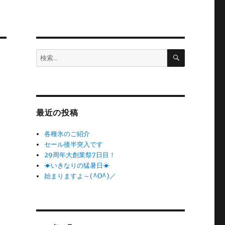
検
検
索
索:
最近の投稿
各種氷のご紹介
セール後半突入です
29周年大創業祭7日目！
☀いきなりの猛暑日☀
始まりますよ～(^O^)／