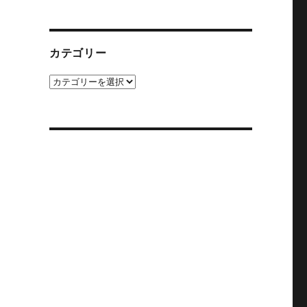
カ
イ
ブ
カテゴリー
カ
テ
ゴ
リ
ー