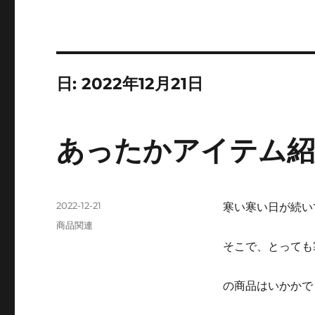
日:
2022年12月21日
あったかアイテム紹
投
2022-12-21
寒い寒い日が続い
稿
カ
商品関連
日:
テ
そこで、とっても
ゴ
リ
ー
の商品はいかかで