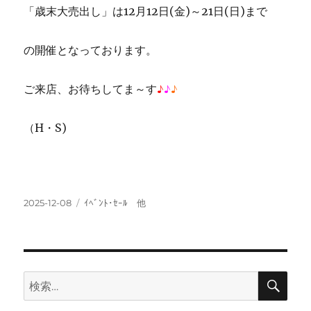
「歳末大売出し」は12月12日(金)～21日(日)まで
の開催となっております。
ご来店、お待ちしてま～す
♪
♪
♪
（H・S)
投
カ
2025-12-08
ｲﾍﾞﾝﾄ･ｾｰﾙ 他
稿
テ
日:
ゴ
リ
ー
検
検
索
索: