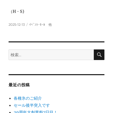
（H・S)
投
カ
2025-12-13
ｲﾍﾞﾝﾄ･ｾｰﾙ 他
稿
テ
日:
ゴ
リ
ー
検
検
索
索:
最近の投稿
各種氷のご紹介
セール後半突入です
29周年大創業祭7日目！