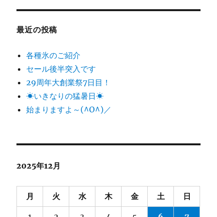
最近の投稿
各種氷のご紹介
セール後半突入です
29周年大創業祭7日目！
☀いきなりの猛暑日☀
始まりますよ～(^O^)／
2025年12月
月
火
水
木
金
土
日
1
2
3
4
5
6
7