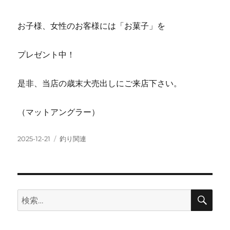
お子様、女性のお客様には「お菓子」を
プレゼント中！
是非、当店の歳末大売出しにご来店下さい。
（マットアングラー）
投
カ
2025-12-21
釣り関連
稿
テ
日:
ゴ
リ
ー
検
検
索
索: