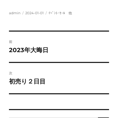
投
投
カ
admin
2024-01-01
ｲﾍﾞﾝﾄ･ｾｰﾙ 他
稿
稿
テ
者
日:
ゴ
リ
ー
投
前
稿
2023年大晦日
前
の
ナ
投
ビ
稿:
次
ゲ
初売り２日目
次
の
ー
投
シ
稿:
ョ