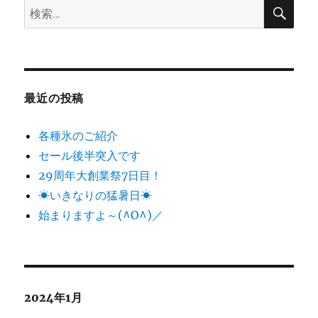
検
検
索
ン
索:
最近の投稿
各種氷のご紹介
セール後半突入です
29周年大創業祭7日目！
☀いきなりの猛暑日☀
始まりますよ～(^O^)／
2024年1月