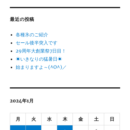
最近の投稿
各種氷のご紹介
セール後半突入です
29周年大創業祭7日目！
☀いきなりの猛暑日☀
始まりますよ～(^O^)／
2024年1月
月
火
水
木
金
土
日