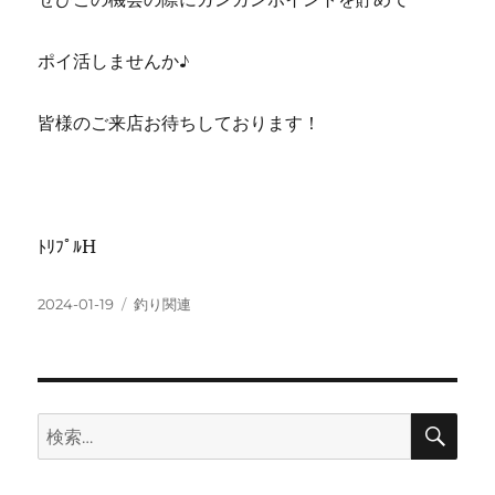
ポイ活しませんか♪
皆様のご来店お待ちしております！
ﾄﾘﾌﾟﾙH
投
カ
2024-01-19
釣り関連
稿
テ
日:
ゴ
リ
ー
検
検
索
索: