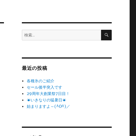
検
検
索
索:
最近の投稿
各種氷のご紹介
セール後半突入です
29周年大創業祭7日目！
☀いきなりの猛暑日☀
始まりますよ～(^O^)／