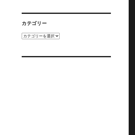
カ
イ
ブ
カテゴリー
カ
テ
ゴ
リ
ー