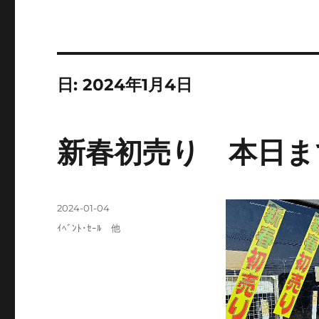
日:
2024年1月4日
新春初売り 本日ま
投
2024-01-04
稿
カ
ｲﾍﾞﾝﾄ･ｾｰﾙ 他
日:
テ
ゴ
リ
ー