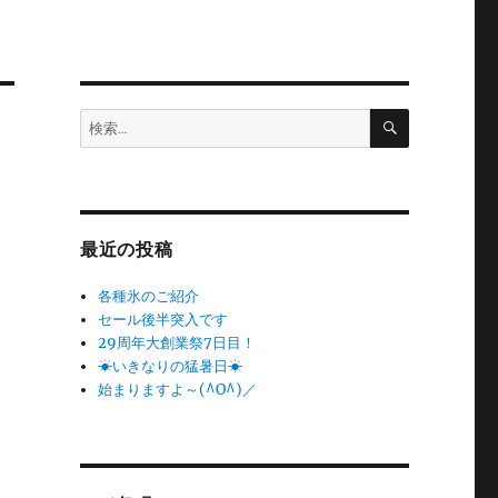
検
検
索
索:
最近の投稿
各種氷のご紹介
セール後半突入です
29周年大創業祭7日目！
☀いきなりの猛暑日☀
始まりますよ～(^O^)／