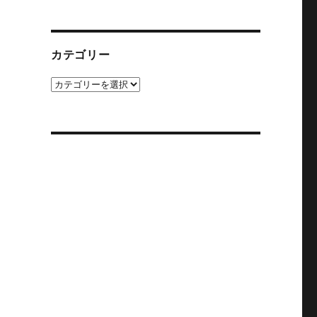
カ
イ
ブ
カテゴリー
カ
テ
ゴ
リ
ー