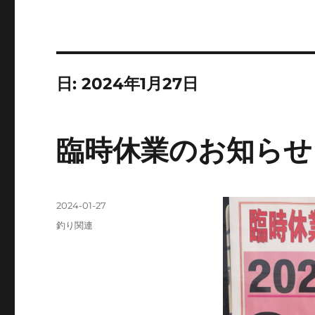
日:
2024年1月27日
臨時休業のお知らせ
投
2024-01-27
稿
カ
釣り関連
日:
テ
ゴ
リ
ー