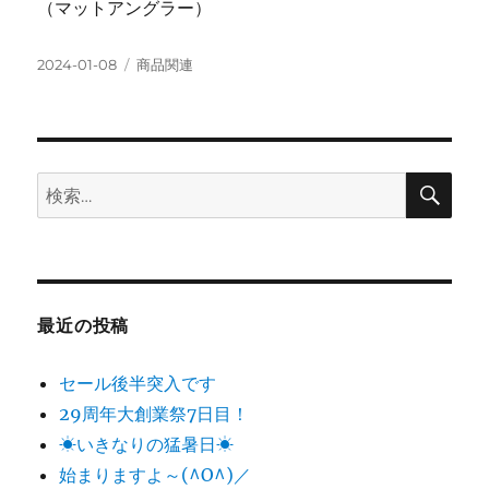
（マットアングラー）
投
カ
2024-01-08
商品関連
稿
テ
日:
ゴ
リ
ー
検
検
索
索:
最近の投稿
セール後半突入です
29周年大創業祭7日目！
☀いきなりの猛暑日☀
始まりますよ～(^O^)／